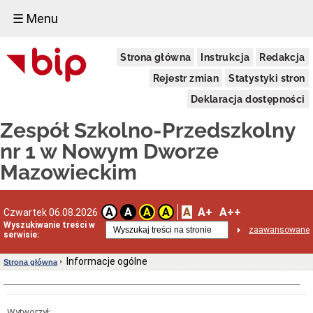
☰ Menu
Struktura
Strona główna
Instrukcja
Redakcja
organizacyjna
Organy,
Rejestr zmian
Statystyki stron
kompetencje
Deklaracja dostępności
Siedziba
Placówki
Zespół Szkolno-Przedszkolny
wchodzące
w
nr 1 w Nowym Dworze
skład
Mazowieckim
Zespołu
Mienie
i
majątek
A
A+
A++
A
A
A
A
Czwartek 06.08.2026
Informacje
Wyszukiwanie treści w
zaawansowane
ogólne
serwisie:
Dane
adresowe
Informacje ogólne
Strona główna
Regulamin
organizacyjny
Przedmiot
Wytworzył: