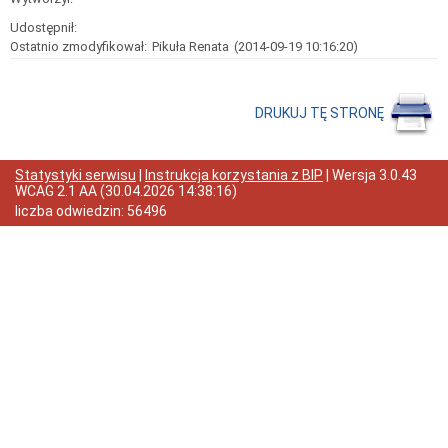
działalności
Udostępnił:
Status
prawny
Ostatnio zmodyfikował:
Pikuła Renata
(2014-09-19 10:16:20)
Finanse
Sprawozdania
finansowe
DRUKUJ TĘ STRONĘ
Zamówienia
Publiczne
Dostawa
Statystyki serwisu
|
Instrukcja korzystania z BIP
| Wersja
3.0.43
pomocy
WCAG 2.1 AA
(
30.04.2026 14:38:16
)
dydaktycznych
liczba odwiedzin:
56496
w
ramach
Programu
Rządowego
"Laboratoria
Przyszłości"
Plan
zamówień
Plan
postępowań
Ogłoszenia
przetargów
Rozstrzygnięcia