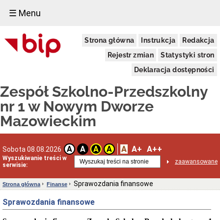
☰ Menu
Struktura
Strona główna
Instrukcja
Redakcja
organizacyjna
Organy,
Rejestr zmian
Statystyki stron
kompetencje
Deklaracja dostępności
Siedziba
Placówki
Zespół Szkolno-Przedszkolny
wchodzące
w
nr 1 w Nowym Dworze
skład
Mazowieckim
Zespołu
Mienie
i
majątek
A
A+
A++
A
A
A
A
Sobota 08.08.2026
Informacje
Wyszukiwanie treści w
zaawansowane
ogólne
serwisie:
Dane
adresowe
Sprawozdania finansowe
Strona główna
Finanse
Regulamin
Sprawozdania finansowe
organizacyjny
Przedmiot