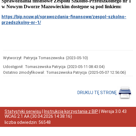
Sprawozdania finsnsowe Zespołu Szkolno-Przedszkolnego nr 1
działalności
w Nowym Dworze Mazowieckim dostępne są pod linkiem:
Status
prawny
https://bip.ncuw.pl/sprawozdania-finansowe/zespol-szkolno-
Finanse
przedszkolny-nr-1/
Sprawozdania
finansowe
Zamówienia
Publiczne
Dostawa
pomocy
Wytworzył:
Patrycja Tomaszewska
(2023-05-10)
dydaktycznych
w
Udostępnił:
Tomaszewska Patrycja
(2023-05-11 08:43:04)
ramach
Ostatnio zmodyfikował:
Tomaszewska Patrycja
(2025-05-07 12:56:06)
Programu
Rządowego
"Laboratoria
Przyszłości"
DRUKUJ TĘ STRONĘ
Plan
zamówień
Plan
Statystyki serwisu
|
Instrukcja korzystania z BIP
| Wersja
3.0.43
postępowań
WCAG 2.1 AA
(
30.04.2026 14:38:16
)
Ogłoszenia
liczba odwiedzin:
56548
przetargów
Rozstrzygnięcia